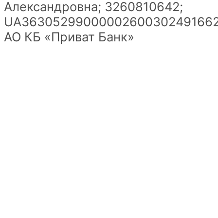
Александровна; 3260810642;
UA36305299000002600302491662
АО КБ «Приват Банк»