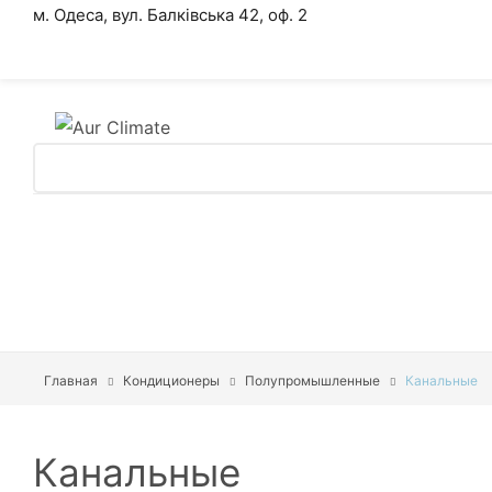
м. Одеса, вул. Балківська 42, оф. 2
Кондиционеры
Тепловые Насосы
Вентиляция
Акумуляторные Батареи
Главная
Кондиционеры
Полупромышленные
Канальные
Акумуляторные Батареи
Канальные
Инверторы Гибридные