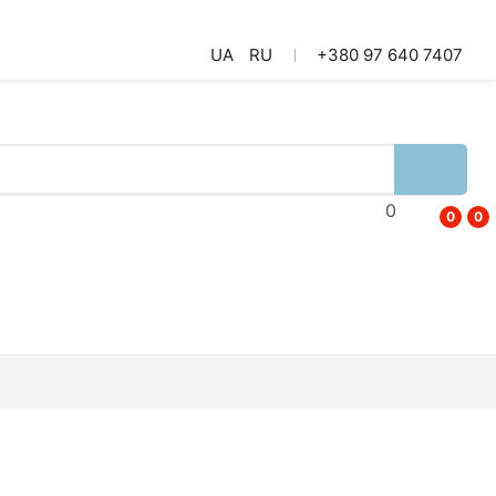
UA
RU
+380 97 640 7407
0
0
0