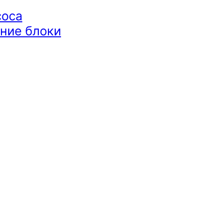
соса
ние блоки