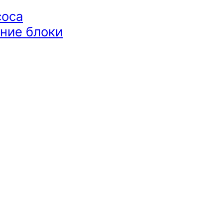
соса
ние блоки