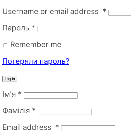
Username or email address
*
Пароль
*
Remember me
Потеряли пароль?
Log in
Ім'я
*
Фамілія
*
Email address
*