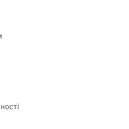
м
ності