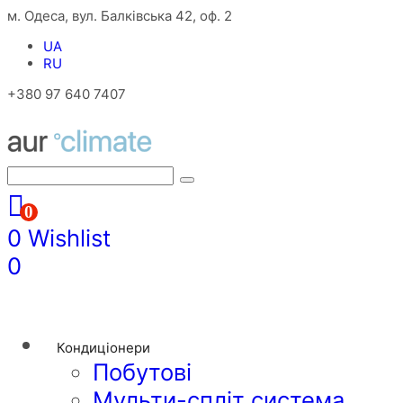
м. Одеса, вул. Балківська 42, оф. 2
UA
RU
+380 97 640 7407
0
0
Wishlist
0
Кондиціонери
Побутові
Мульти-спліт система