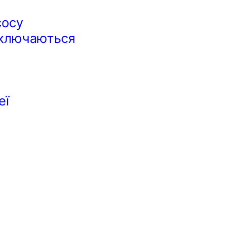
сосу
дключаються
еї