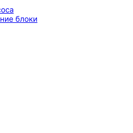
соса
ние блоки