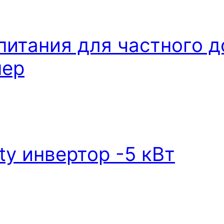
питания для частного 
нер
city инвертор -5 кВт