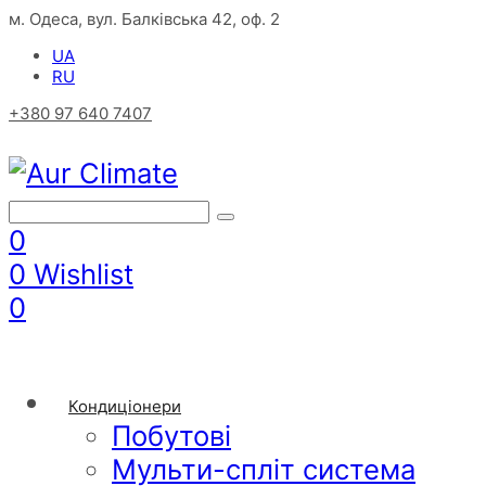
м. Одеса, вул. Балківська 42, оф. 2
UA
RU
+380 97 640 7407
0
0
Wishlist
0
Кондиціонери
Побутові
Мульти-спліт система