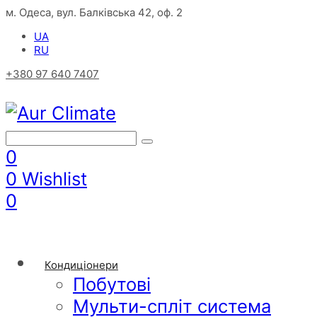
м. Одеса, вул. Балківська 42, оф. 2
UA
RU
+380 97 640 7407
0
0
Wishlist
0
Кондиціонери
Побутові
Мульти-спліт система