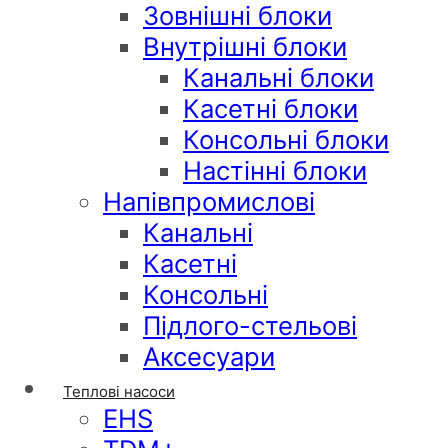
Зовнішні блоки
Внутрішні блоки
Канальні блоки
Касетні блоки
Консольні блоки
Настінні блоки
Напівпромислові
Канальні
Касетні
Консольні
Підлого-стельові
Аксесуари
Теплові насоси
EHS