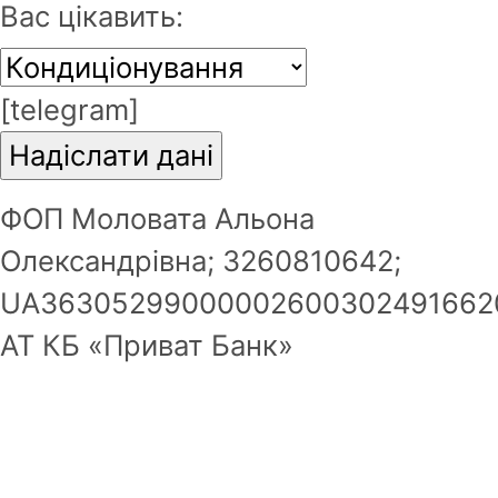
Вас цікавить:
Пароль буде надісланий на Ваш
email.
[telegram]
Зареєструватись
ФОП Моловата Альона
Олександрівна; 3260810642;
UA36305299000002600302491662
АТ КБ «Приват Банк»