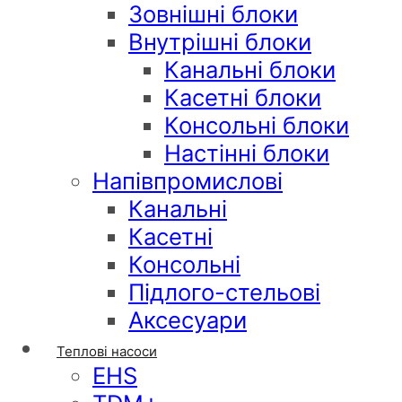
Зовнішні блоки
Внутрішні блоки
Канальні блоки
Касетні блоки
Консольні блоки
Настінні блоки
Напівпромислові
Канальні
Касетні
Консольні
Підлого-стельові
Аксесуари
Теплові насоси
EHS