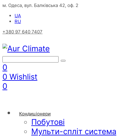
м. Одеса, вул. Балківська 42, оф. 2
UA
RU
+380 97 640 7407
0
0
Wishlist
0
Кондиціонери
Побутові
Мульти-спліт система