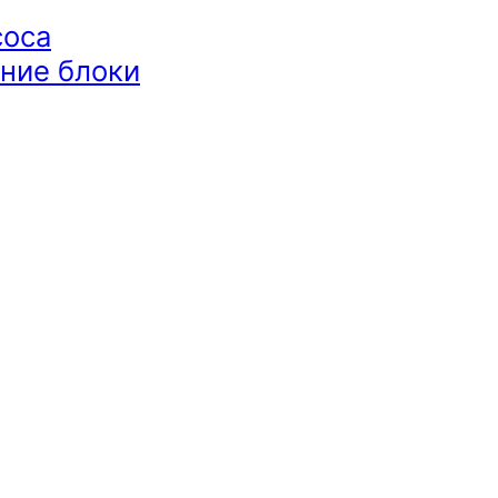
соса
ние блоки