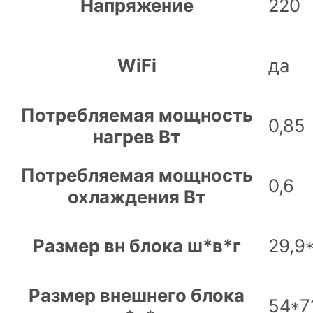
Напряжение
220
WiFi
да
Потребляемая мощность
0,85
нагрев Вт
Потребляемая мощность
0,6
охлаждения Вт
Размер вн блока ш*в*г
29,9
Размер внешнего блока
54*7