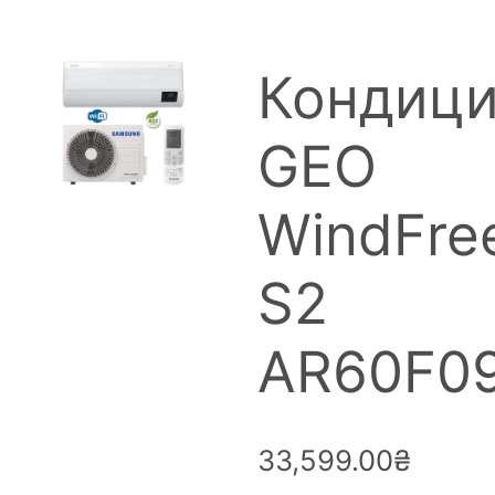
Кондиц
GEO
WindFre
S2
AR60F0
33,599.00
₴