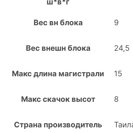
ш*в*г
Вес вн блока
9
Вес внешн блока
24,5
Макс длина магистрали
15
Макс скачок высот
8
Страна производитель
Таил