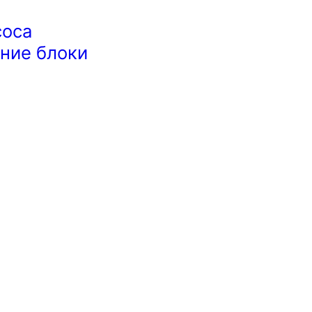
соса
ние блоки