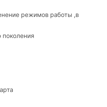
енение режимов работы ,в
о поколения
арта