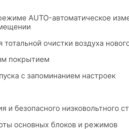
 режиме AUTO-автоматическое изм
омещении
я тотальной очистки воздуха новог
ым покрытием
пуска с запоминанием настроек
я и безопасного низковольтного ст
оты основных блоков и режимов