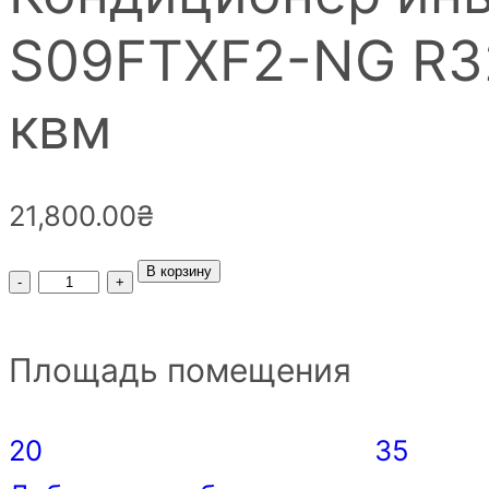
S09FTXF2-NG R32 
квм
21,800.00
₴
В корзину
Площадь помещения
20
35