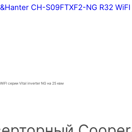
anter CH-S09FTXF2-NG R32 WiFI сер
 серии Vital inverter NG на 25 квм
ерторный Cooper