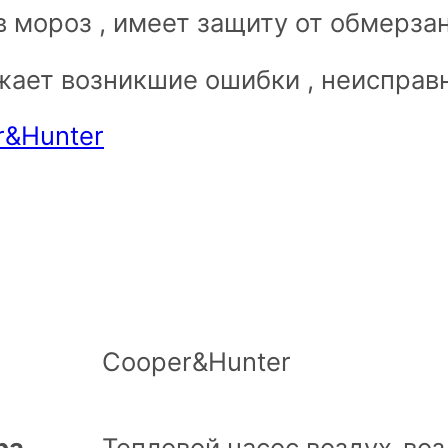
в мороз , имеет защиту от обмерзан
ает возникшие ошибки , неисправ
r&Hunter
Cooper&Hunter
ра
Тепловой насос воздух-воз