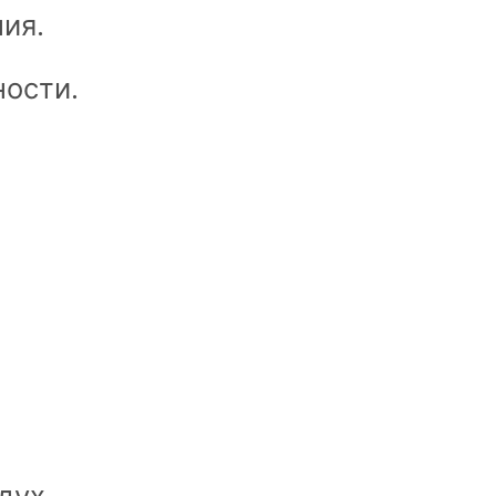
ия.
ности.
дух