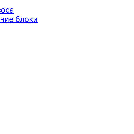
соса
ние блоки