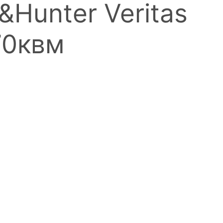
Hunter Veritas
70квм