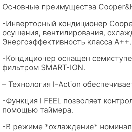
Основные преимущества Cooper&Hu
NG
на
-Инверторный кондиционер Cooper
70квм
осушения, вентилирования, охлаж
quantity
Энергоэффективность класса А++.
-Кондиционер оснащен семиступен
фильтром SMART-ION.
– Технология I-Action обеспечивае
-Функция I FEEL позволяет контр
помощью таймера.
-В режиме *охлаждение* номиналь