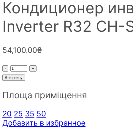
Кондиционер инв
Inverter R32 CH
54,100.00
₴
Кондиционер
инверторный
В корзину
Cooper&Hunter
Площа приміщення
Veritas
Inverter
R32
20
25
35
50
CH-
Добавить в избранное
S24FTXQ2-