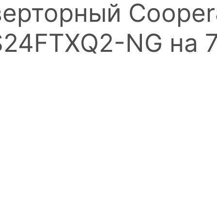
ерторный Cooper&
-S24FTXQ2-NG на 