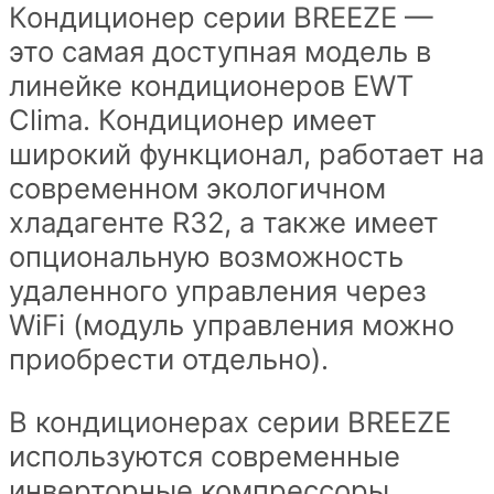
Кондиционер серии BREEZE —
серии
это самая доступная модель в
BREEZE
линейке кондиционеров EWT
сплит-
Clima. Кондиционер имеет
система
широкий функционал, работает на
на
современном экологичном
25
хладагенте R32, а также имеет
кв.
опциональную возможность
quantity
удаленного управления через
WiFi (модуль управления можно
приобрести отдельно).
В кондиционерах серии BREEZE
используются современные
инверторные компрессоры