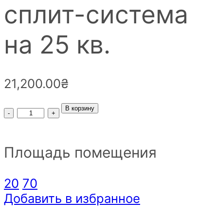
сплит-система
на 25 кв.
21,200.00
₴
Кондиционер
В корзину
инверторный
EWT
Площадь помещения
Clima
20
70
S-
Добавить в избранное
090SDI-
HRFN8