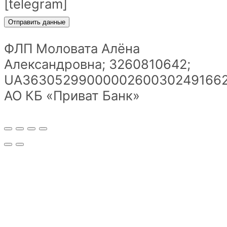
[telegram]
ФЛП Моловата Алёна
Александровна; 3260810642;
UA36305299000002600302491662
АО КБ «Приват Банк»