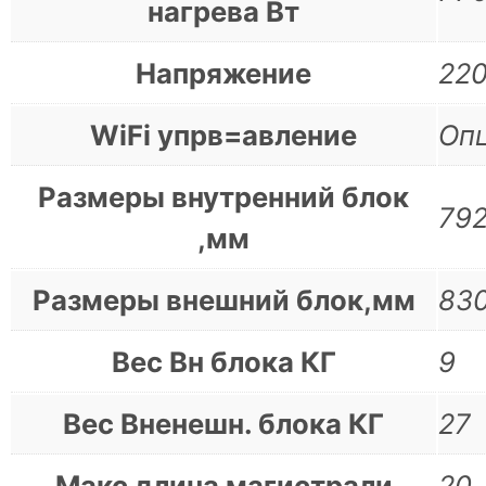
нагрева Вт
Напряжение
22
WiFi упрв=авление
Оп
Размеры внутренний блок
79
,мм
Размеры внешний блок,мм
83
Вес Вн блока КГ
9
Вес Вненешн. блока КГ
27
Макс длина магистрали
20