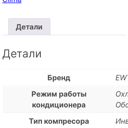
Детали
Детали
Бренд
EWT
Режим работы
Ох
кондиционера
Об
Тип компресора
Ин