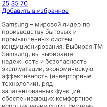
сплит-
25
35
70
система
Добавить в избранное
на
Samsung – мировой лидер по
50кв
производству бытовых и
м
промышленных систем
до
кондиционирования. Выбирая ТМ
-22
Samsung, вы выбираете
на
надежность и безопасность
обогрев
эксплуатации, экономическую
quantity
эффективность (инверторные
технологии), ряд
запатентованных функций,
обеспечивающих комфортное
использование сплит-системы.