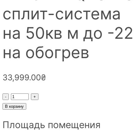
сплит-система
на 50кв м до -22
на обогрев
33,999.00
₴
Кондиционер
инверторный
В корзину
Samsung
Площадь помещения
Basic
AR18TXHQASINUA