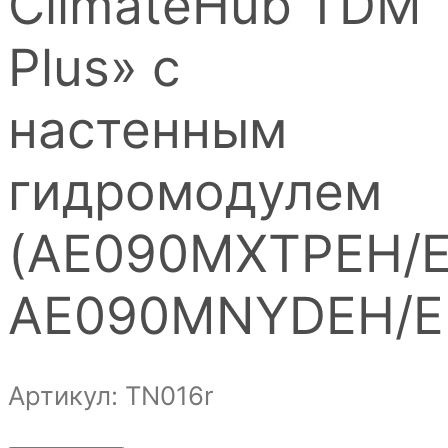
ClimateHub TDM
Plus» с
настенным
гидромодулем
(AE090MXTPEH/E
AE090MNYDEH/E
Артикул: ТN016r