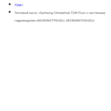
TDM+
Тепловой насос «Samsung ClimateHub TDM Plus» с настенным
гидромодулем (AE090MXTPEH/EU, AE090MNYDEH/EU)