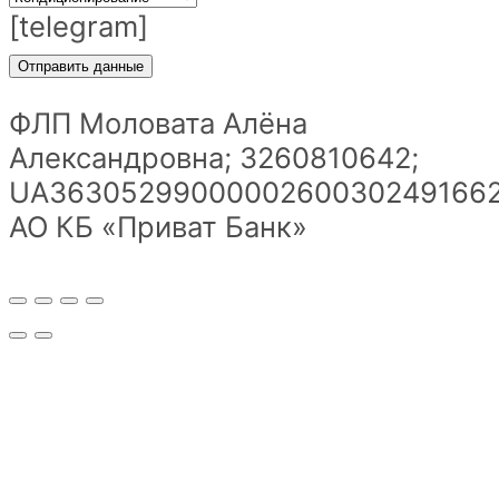
[telegram]
ФЛП Моловата Алёна
Александровна; 3260810642;
UA36305299000002600302491662
АО КБ «Приват Банк»