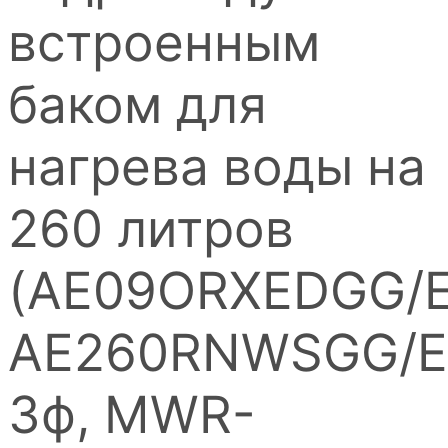
встроенным
баком для
нагрева воды на
260 литров
(AE09ORXEDGG/
AE260RNWSGG/E
3ф, MWR-