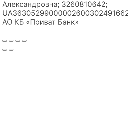
Александровна; 3260810642;
UA36305299000002600302491662
АО КБ «Приват Банк»