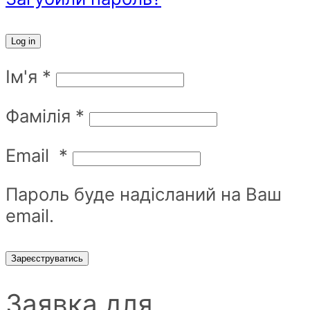
Log in
Ім'я
*
Фамілія
*
Email
*
Пароль буде надісланий на Ваш
email.
Зареєструватись
Заявка для