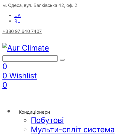
м. Одеса, вул. Балківська 42, оф. 2
UA
RU
+380 97 640 7407
0
0
Wishlist
0
Кондиціонери
Побутові
Мульти-спліт система