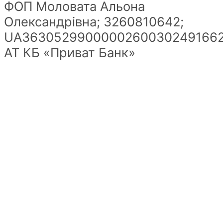
ФОП Моловата Альона
Олександрівна; 3260810642;
UA36305299000002600302491662
АТ КБ «Приват Банк»