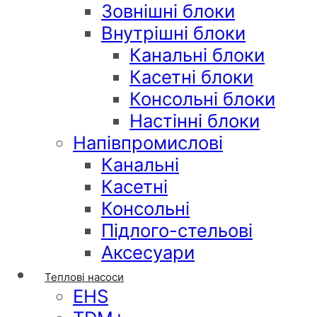
Зовнішні блоки
Внутрішні блоки
Канальні блоки
Касетні блоки
Консольні блоки
Настінні блоки
Напівпромислові
Канальні
Касетні
Консольні
Підлого-стельові
Аксесуари
Теплові насоси
EHS