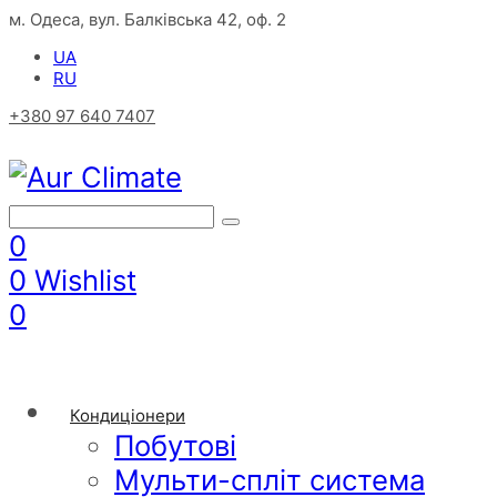
м. Одеса, вул. Балківська 42, оф. 2
UA
RU
+380 97 640 7407
0
0
Wishlist
0
Кондиціонери
Побутові
Мульти-спліт система