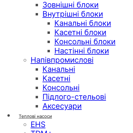
Зовнішні блоки
Внутрішні блоки
Канальні блоки
Касетні блоки
Консольні блоки
Настінні блоки
Напівпромислові
Канальні
Касетні
Консольні
Підлого-стельові
Аксесуари
Теплові насоси
EHS