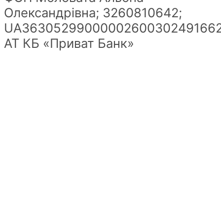
Олександрівна; 3260810642;
UA36305299000002600302491662
АТ КБ «Приват Банк»