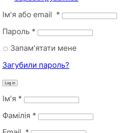
Ім'я або email
*
Пароль
*
Запам'ятати мене
Загубили пароль?
Log in
Ім'я
*
Фамілія
*
Email
*