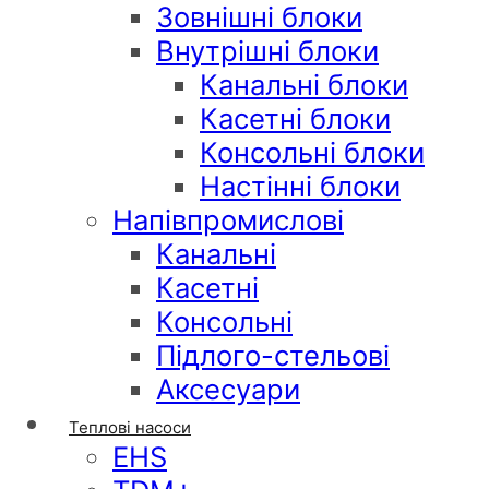
Зовнішні блоки
Внутрішні блоки
Канальні блоки
Касетні блоки
Консольні блоки
Настінні блоки
Напівпромислові
Канальні
Касетні
Консольні
Підлого-стельові
Аксесуари
Теплові насоси
EHS