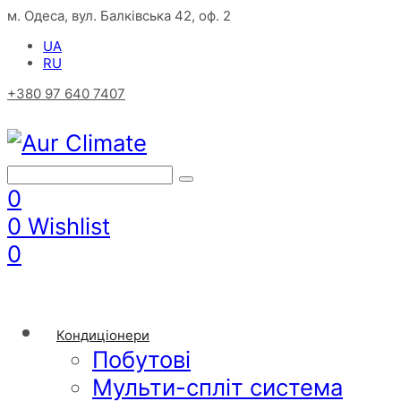
м. Одеса, вул. Балківська 42, оф. 2
UA
RU
+380 97 640 7407
0
0
Wishlist
0
Кондиціонери
Побутові
Мульти-спліт система