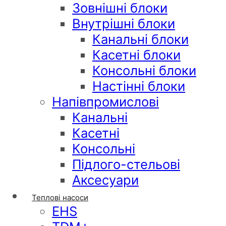
Зовнішні блоки
Внутрішні блоки
Канальні блоки
Касетні блоки
Консольні блоки
Настінні блоки
Напівпромислові
Канальні
Касетні
Консольні
Підлого-стельові
Аксесуари
Теплові насоси
EHS