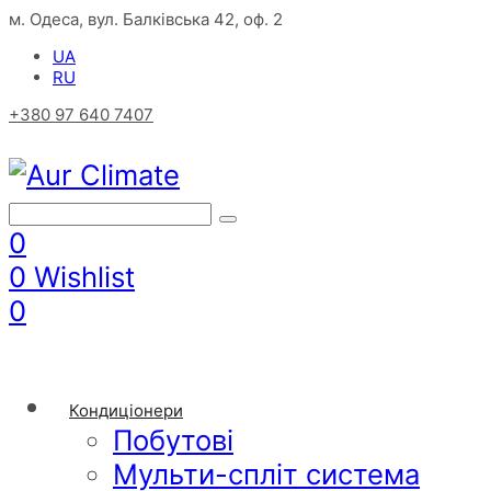
м. Одеса, вул. Балківська 42, оф. 2
UA
RU
+380 97 640 7407
0
0
Wishlist
0
Кондиціонери
Побутові
Мульти-спліт система