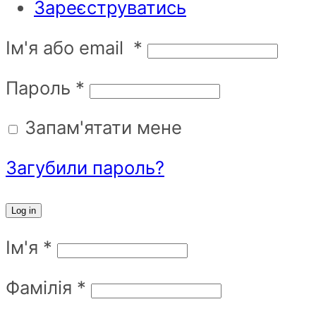
Зареєструватись
Ім'я або email
*
Пароль
*
Запам'ятати мене
Загубили пароль?
Log in
Ім'я
*
Фамілія
*