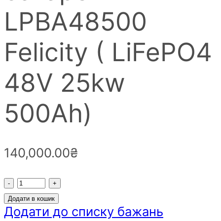
LPBA48500
Felicity ( LiFePO4
48V 25kw
500Аh)
140,000.00
₴
Акумуляторна
батарея
Додати в кошик
LPBA48500
Додати до списку бажань