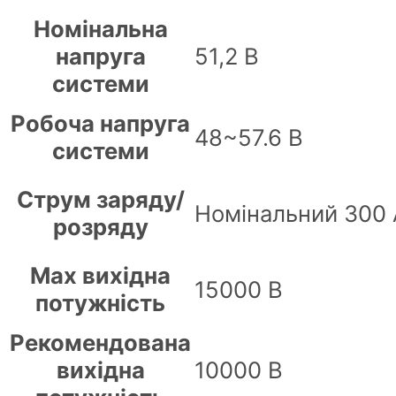
Номінальна
51,2 В
напруга
системи
Робоча напруга
48~57.6 В
системи
Струм заряду/
Номінальний 300 
розряду
Max вихідна
15000 В
потужність
Рекомендована
10000 В
вихідна