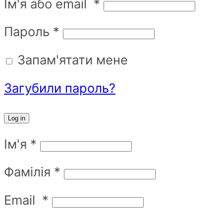
Ім'я або email
*
Пароль
*
Запам'ятати мене
Загубили пароль?
Log in
Ім'я
*
Фамілія
*
Email
*