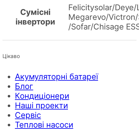
Felicitysolar/Deye
Сумісні
Megarevo/Victron/
інвертори
/Sofar/Chisage ES
Цікаво
Акумуляторні батареї
Блог
Кондиціонери
Наші проекти
Сервіс
Теплові насоси