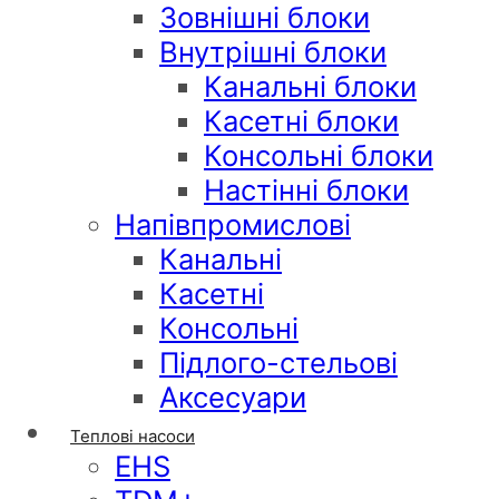
Зовнішні блоки
Внутрішні блоки
Канальні блоки
Касетні блоки
Консольні блоки
Настінні блоки
Напівпромислові
Канальні
Касетні
Консольні
Підлого-стельові
Аксесуари
Теплові насоси
EHS