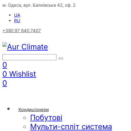
м. Одеса, вул. Балківська 42, оф. 2
UA
RU
+380 97 640 7407
0
0
Wishlist
0
Кондиціонери
Побутові
Мульти-спліт система