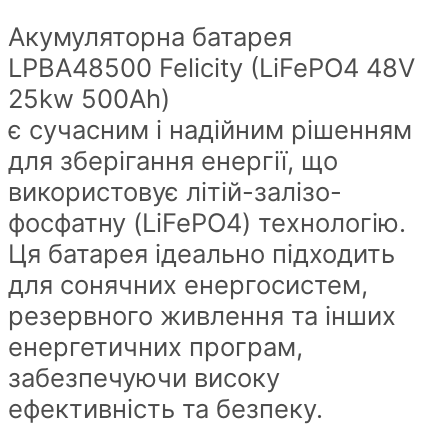
Felicity
Акумуляторна батарея
(
LPBA48500 Felicity (LiFePO4 48V
LiFePO4
25kw 500Аh)
48V
є сучасним і надійним рішенням
25kw
для зберігання енергії, що
500Аh)
використовує літій-залізо-
quantity
фосфатну (LiFePO4) технологію.
Ця батарея ідеально підходить
для сонячних енергосистем,
резервного живлення та інших
енергетичних програм,
забезпечуючи високу
ефективність та безпеку.