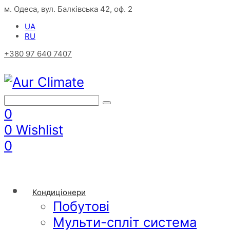
м. Одеса, вул. Балківська 42, оф. 2
UA
RU
+380 97 640 7407
0
0
Wishlist
0
Кондиціонери
Побутові
Мульти-спліт система