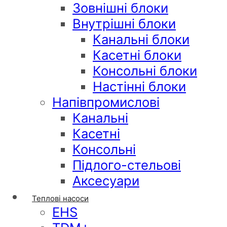
Зовнішні блоки
Внутрішні блоки
Канальні блоки
Касетні блоки
Консольні блоки
Настінні блоки
Напівпромислові
Канальні
Касетні
Консольні
Підлого-стельові
Аксесуари
Теплові насоси
EHS