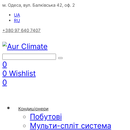
м. Одеса, вул. Балківська 42, оф. 2
UA
RU
+380 97 640 7407
0
0
Wishlist
0
Кондиціонери
Побутові
Мульти-спліт система