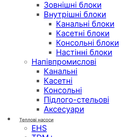
Зовнішні блоки
Внутрішні блоки
Канальні блоки
Касетні блоки
Консольні блоки
Настінні блоки
Напівпромислові
Канальні
Касетні
Консольні
Підлого-стельові
Аксесуари
Теплові насоси
EHS