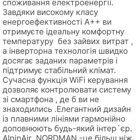
споживання електроенергії.
Завдяки високому класу
енергоефективності А++ ви
отримуєте ідеальну комфортну
температуру без зайвих витрат ,
а інверторна технологія швидко
досягає заданих параметрів і
підтримує стабільний клімат.
Сучасна функція WiFi керування
дозволяє контролювати систему
зі смартфона , де б ви не
знаходились .Елегантний дизайн
із плавними лініями гармонійно
доповнюють будь-який інтер`єр.
AlpinAir NORDMAN -це більш ніж