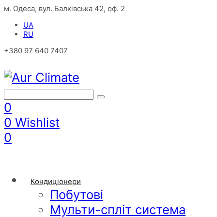
м. Одеса, вул. Балківська 42, оф. 2
UA
RU
+380 97 640 7407
0
0
Wishlist
0
Кондиціонери
Побутові
Мульти-спліт система