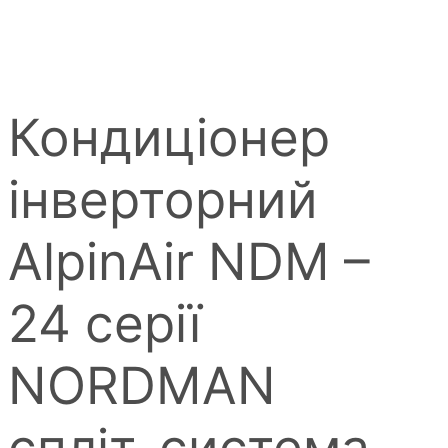
Кондиціонер
інверторний
AlpinAir NDM –
24 серії
NORDMAN
спліт-система