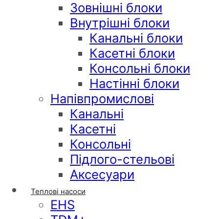
Зовнішні блоки
Внутрішні блоки
Канальні блоки
Касетні блоки
Консольні блоки
Настінні блоки
Напівпромислові
Канальні
Касетні
Консольні
Підлого-стельові
Аксесуари
Теплові насоси
EHS