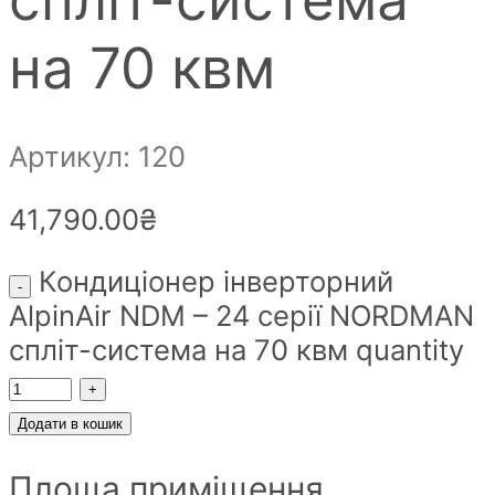
на 70 квм
Артикул: 120
41,790.00
₴
Кондиціонер інверторний
AlpinAir NDM – 24 серії NORDMAN
спліт-система на 70 квм quantity
Додати в кошик
Площа приміщення