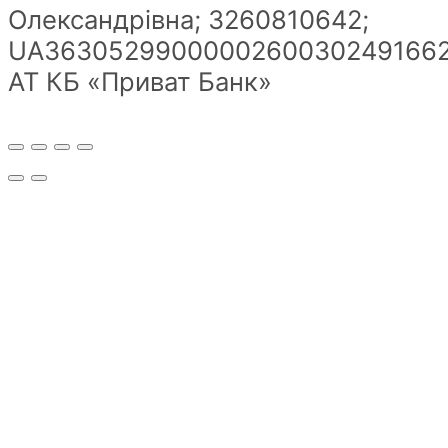
Олександрівна; 3260810642;
UA36305299000002600302491662
АТ КБ «Приват Банк»