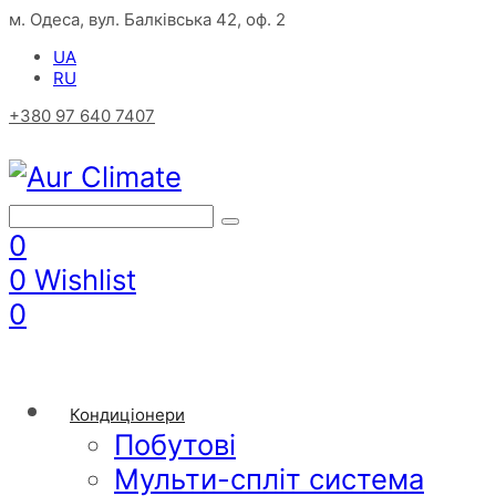
м. Одеса, вул. Балківська 42, оф. 2
UA
RU
+380 97 640 7407
0
0
Wishlist
0
Кондиціонери
Побутові
Мульти-спліт система