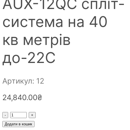
AUX-12QC спліт-
система на 40
кв метрів
до-22С
Артикул: 12
24,840.00
₴
Кондиціонер
інверторний
Додати в кошик