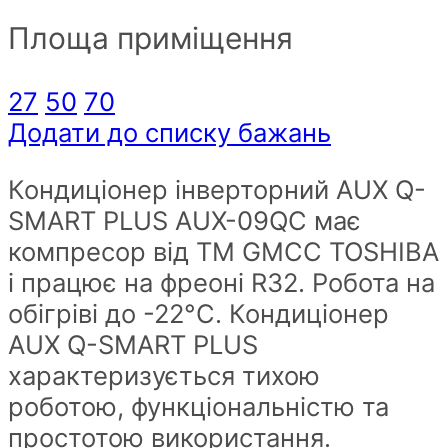
AUX
Площа приміщення
Q-
Smart
Plus
27
50
70
AUX-
Додати до списку бажань
12QC
Кондиціонер інверторний AUX Q-
спліт-
SMART PLUS AUX-09QC має
система
компресор від ТМ GMCC TOSHIBA
на
і працює на фреоні R32. Робота на
40
обігріві до -22°С. Кондиціонер
кв
AUX Q-SMART PLUS
метрів
характеризується тихою
до-22С
роботою, функціональністю та
quantity
простотою використання.