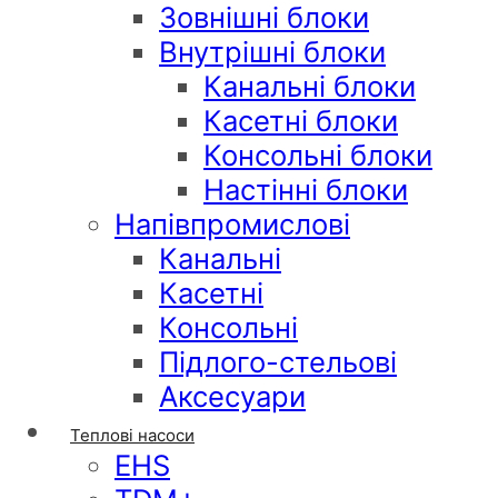
Зовнішні блоки
Внутрішні блоки
Канальні блоки
Касетні блоки
Консольні блоки
Настінні блоки
Напівпромислові
Канальні
Касетні
Консольні
Підлого-стельові
Аксесуари
Теплові насоси
EHS