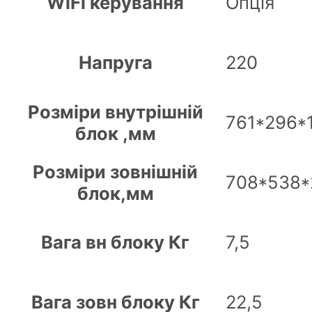
WiFi керування
Опція
Напруга
220
Розміри внутрішній
761*296*
блок ,мм
Розміри зовнішній
708*538*
блок,мм
Вага вн блоку Кг
7,5
Вага зовн блоку Кг
22,5