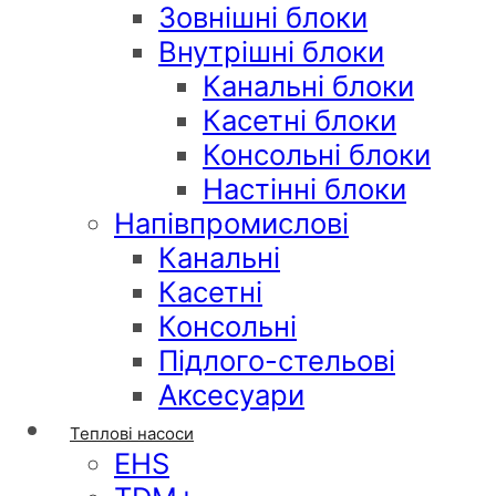
Зовнішні блоки
Внутрішні блоки
Канальні блоки
Касетні блоки
Консольні блоки
Настінні блоки
Напівпромислові
Канальні
Касетні
Консольні
Підлого-стельові
Аксесуари
Теплові насоси
EHS