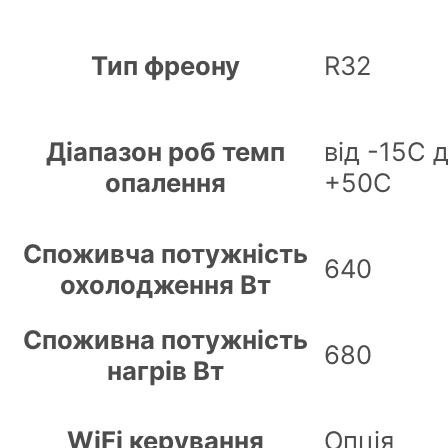
Тип фреону
R32
Діапазон роб темп
від -15С 
опалення
+50С
Споживча потужність
640
охолодження Вт
Споживна потужність
680
нагрів Вт
WiFi керування
Опція