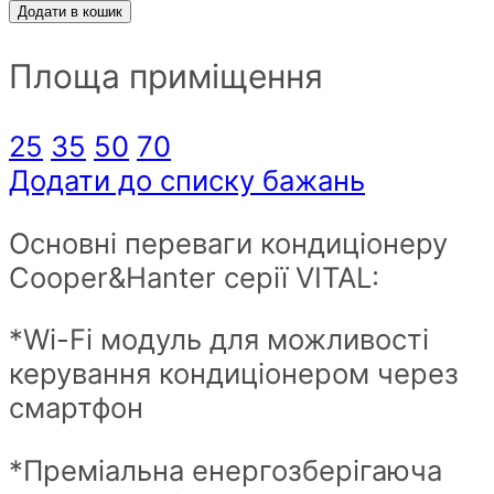
інверторний
Додати в кошик
Cooper&Hanter
Площа приміщення
CH-
S07FTXF2-
NG
25
35
50
70
R32
Додати до списку бажань
WiFI
Основні переваги кондиціонеру
серії
Cooper&Hanter серії VITAL:
Vital
inverter
*Wi-Fi модуль для можливості
NG
керування кондиціонером через
на
смартфон
20
квм
*Преміальна енергозберігаюча
quantity