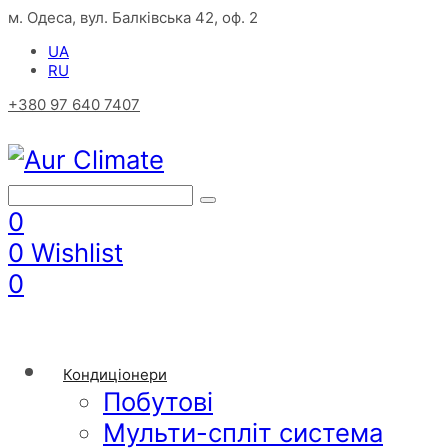
м. Одеса, вул. Балківська 42, оф. 2
UA
RU
+380 97 640 7407
0
0
Wishlist
0
Кондиціонери
Побутові
Мульти-спліт система