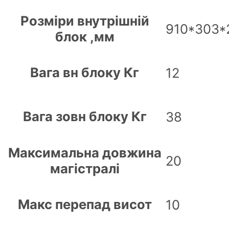
Розміри внутрішній
910*303*
блок ,мм
Вага вн блоку Кг
12
Вага зовн блоку Кг
38
Максимальна довжина
20
магістралі
Макс перепад висот
10