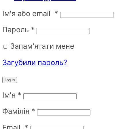
Ім'я або email
*
Пароль
*
Запам'ятати мене
Загубили пароль?
Log in
Ім'я
*
Фамілія
*
Email
*