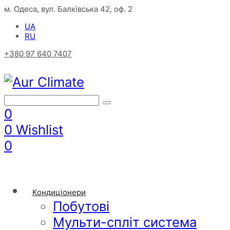
м. Одеса, вул. Балківська 42, оф. 2
UA
RU
+380 97 640 7407
0
0
Wishlist
0
Кондиціонери
Побутові
Мульти-спліт система