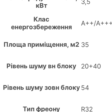
3,5
кВт
Клас
А++/А++
енергозбереження
Площа приміщення, м2
35
Рівень шуму вн блоку
20+40
Рівень шуму зовн блоку
54
Тип фреону
R32