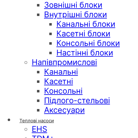
Зовнішні блоки
Внутрішні блоки
Канальні блоки
Касетні блоки
Консольні блоки
Настінні блоки
Напівпромислові
Канальні
Касетні
Консольні
Підлого-стельові
Аксесуари
Теплові насоси
EHS