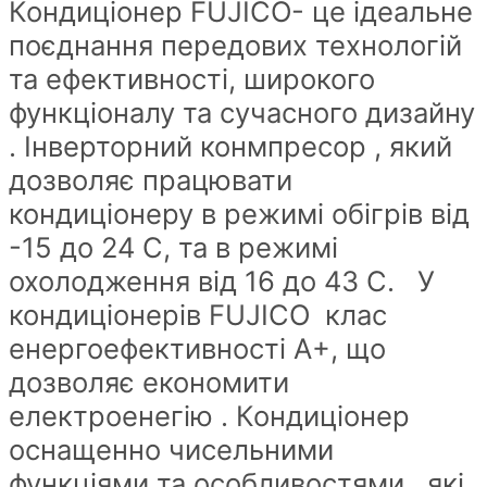
Кондиціонер FUJICO- це ідеальне
50
поєднання передових технологій
кв
та ефективності, широкого
м
функціоналу та сучасного дизайну
quantity
. Інверторний конмпресор , який
дозволяє працювати
кондиціонеру в режимі обігрів від
-15 до 24 С, та в режимі
охолодження від 16 до 43 С. У
кондиціонерів FUJICO клас
енергоефективності А+, що
дозволяє економити
електроенегію . Кондиціонер
оснащенно чисельними
функціями та особливостями , які