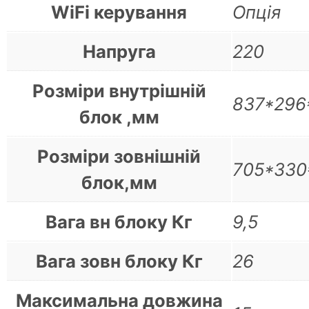
WiFi керування
Опція
Напруга
220
Розміри внутрішній
837*296
блок ,мм
Розміри зовнішній
705*330
блок,мм
Вага вн блоку Кг
9,5
Вага зовн блоку Кг
26
Максимальна довжина