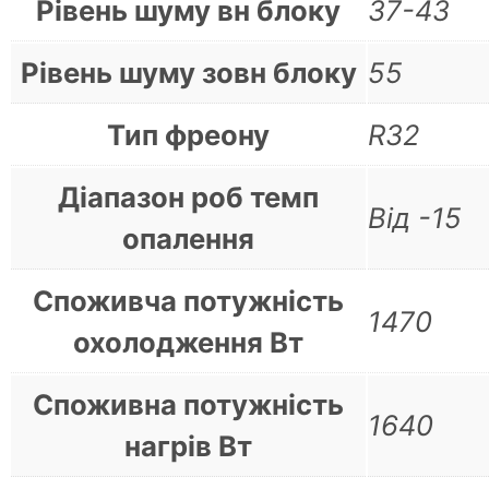
Рівень шуму вн блоку
37-43
Рівень шуму зовн блоку
55
Тип фреону
R32
Діапазон роб темп
Від -15
опалення
Споживча потужність
1470
охолодження Вт
Споживна потужність
1640
нагрів Вт