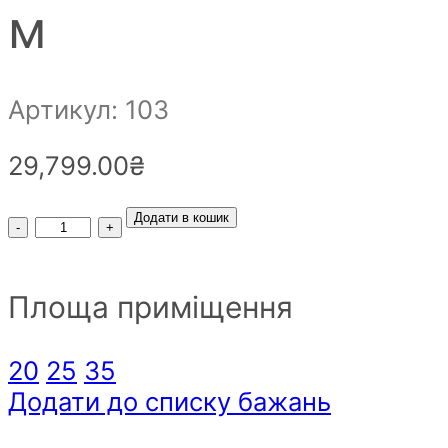
м
Артикул: 103
29,799.00
₴
Кондиціонер
Додати в кошик
інверторний
FUJICO
Площа приміщення
FMA-
18HRDN8
20
25
35
спліт-
Додати до списку бажань
система
на