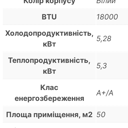
Колір корпусу
Білий
BTU
18000
Холодопродуктивність,
5,28
кВт
Теплопродуктивність,
5,3
кВт
Клас
А+/А
енергозбереження
Площа приміщення, м2
50