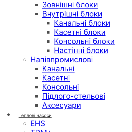
Зовнішні блоки
Внутрішні блоки
Канальні блоки
Касетні блоки
Консольні блоки
Настінні блоки
Напівпромислові
Канальні
Касетні
Консольні
Підлого-стельові
Аксесуари
Теплові насоси
EHS