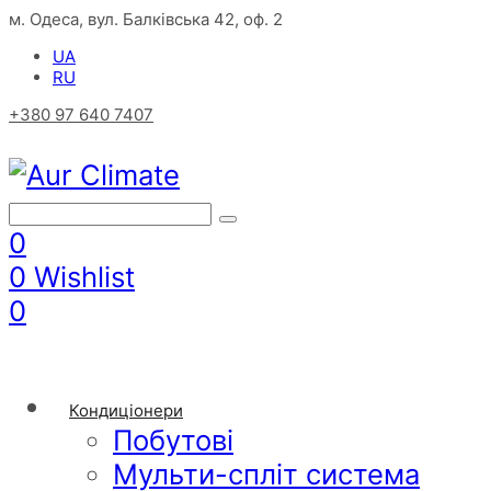
м. Одеса, вул. Балківська 42, оф. 2
UA
RU
+380 97 640 7407
0
0
Wishlist
0
Кондиціонери
Побутові
Мульти-спліт система