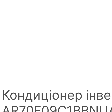
Кондиціонер ін
AR70F09C1BBNUA 