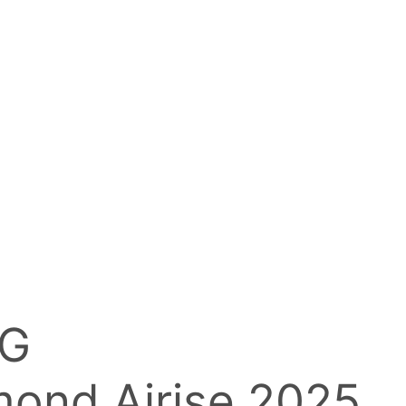
NG
nd Airise 2025