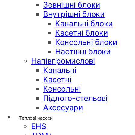
Зовнішні блоки
Внутрішні блоки
Канальні блоки
Касетні блоки
Консольні блоки
Настінні блоки
Напівпромислові
Канальні
Касетні
Консольні
Підлого-стельові
Аксесуари
Теплові насоси
EHS