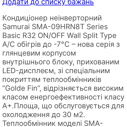
SAMURAI
Додати до списку бажань
SMA-
Кондиціонер неінверторний
09HRN8T
Samurai SMA-09HRN8T Series
спліт-
Basic R32 ON/OFF Wall Split Type
система
A/C обігрів до -7°C – нова серія з
до-7
глянцевим корпусом
,
внутрішнього блоку, прихованим
на
LED-дисплеєм, зі спеціальним
30
покриттям теплообмінників
кв
“Golde Fin”, відрізняється високим
метрів
класом енергоефективності класу
quantity
А+.Площа, що обслуговується для
охолодження до 30 м2.
Теплообмінник моделі SMA-