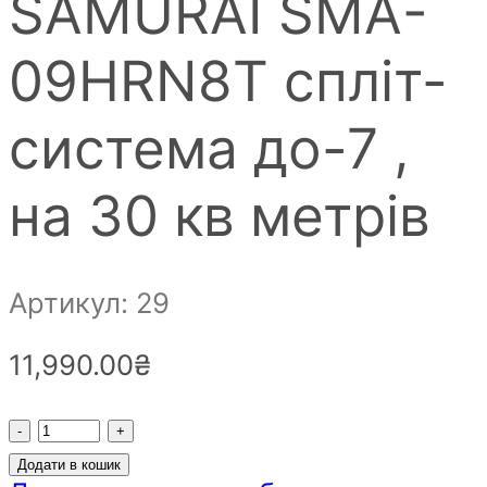
SAMURAI SMA-
09HRN8T спліт-
система до-7 ,
на 30 кв метрів
Артикул: 29
11,990.00
₴
Кондиціонер
неінверторний
Додати в кошик