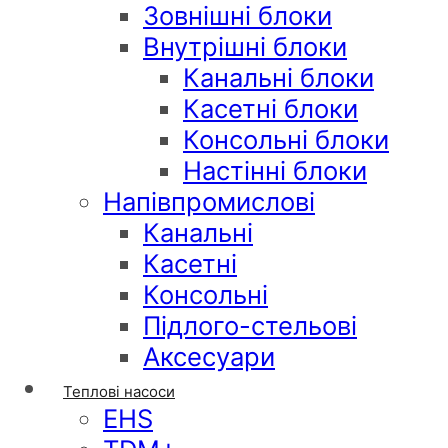
Зовнішні блоки
Внутрішні блоки
Канальні блоки
Касетні блоки
Консольні блоки
Настінні блоки
Напівпромислові
Канальні
Касетні
Консольні
Підлого-стельові
Аксесуари
Теплові насоси
EHS