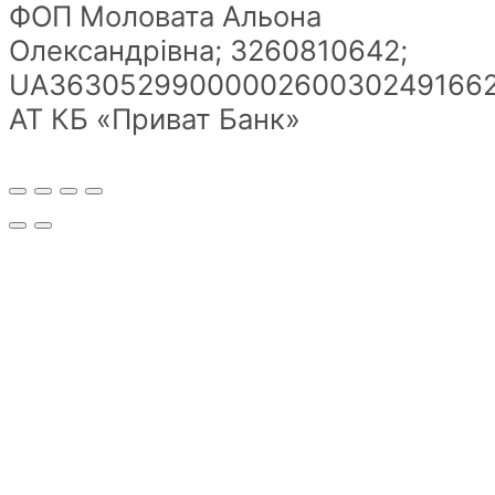
ФОП Моловата Альона
Олександрівна; 3260810642;
UA36305299000002600302491662
АТ КБ «Приват Банк»