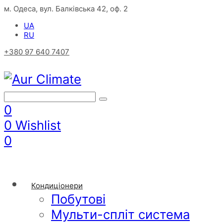
м. Одеса, вул. Балківська 42, оф. 2
UA
RU
+380 97 640 7407
0
0
Wishlist
0
Кондиціонери
Побутові
Мульти-спліт система