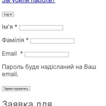
Log in
Ім'я
*
Фамілія
*
Email
*
Пароль буде надісланий на Ваш
email.
Зареєструватись
Заявка для