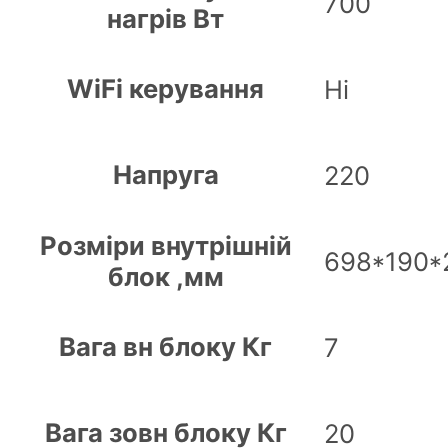
700
нагрів Вт
WiFi керування
Ні
Напруга
220
Розміри внутрішній
698*190*
блок ,мм
Вага вн блоку Кг
7
Вага зовн блоку Кг
20