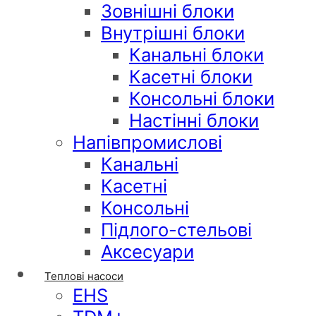
Зовнішні блоки
Внутрішні блоки
Канальні блоки
Касетні блоки
Консольні блоки
Настінні блоки
Напівпромислові
Канальні
Касетні
Консольні
Підлого-стельові
Аксесуари
Теплові насоси
EHS