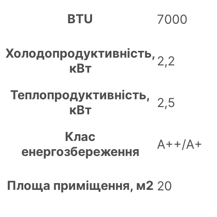
BTU
7000
Холодопродуктивність,
2,2
кВт
Теплопродуктивність,
2,5
кВт
Клас
А++/А+
енергозбереження
Площа приміщення, м2
20