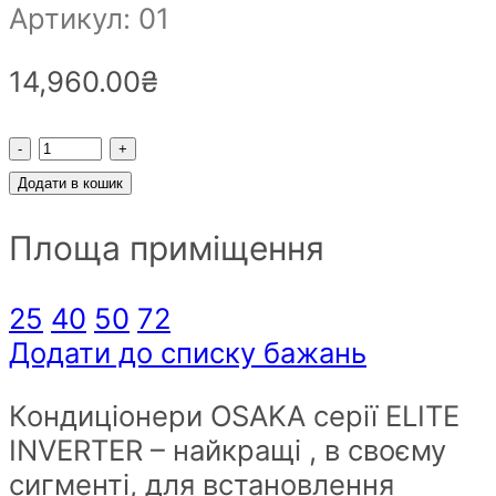
Артикул: 01
14,960.00
₴
Кондиціонер
інверторний
Додати в кошик
Osaka
Площа приміщення
STV-
07HH
спліт-
25
40
50
72
система
Додати до списку бажань
на
Кондиціонери OSAKA серії ELITE
20
INVERTER – найкращі , в своєму
кв
сигменті, для встановлення
метрів