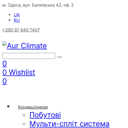
м. Одеса, вул. Балківська 42, оф. 2
UA
RU
+380 97 640 7407
0
0
Wishlist
0
Кондиціонери
Побутові
Мульти-спліт система