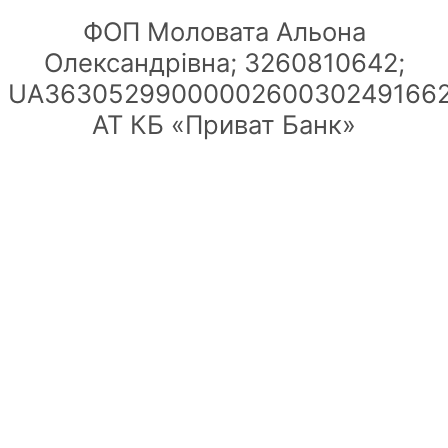
ФОП Моловата Альона
Олександрівна; 3260810642;
UA36305299000002600302491662
АТ КБ «Приват Банк»