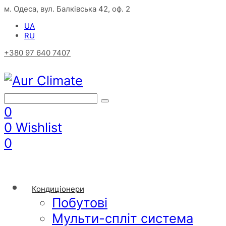
м. Одеса, вул. Балківська 42, оф. 2
UA
RU
+380 97 640 7407
0
0
Wishlist
0
Кондиціонери
Побутові
Мульти-спліт система