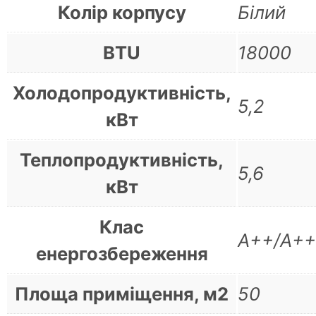
Колір корпусу
Білий
BTU
18000
Холодопродуктивність,
5,2
кВт
Теплопродуктивність,
5,6
кВт
Клас
А++/А+
енергозбереження
Площа приміщення, м2
50