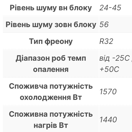
Рівень шуму вн блоку
24-45
Рівень шуму зовн блоку
56
Тип фреону
R32
Діапазон роб темп
від -25С
опалення
+50С
Споживча потужність
1570
охолодження Вт
Споживна потужність
1440
нагрів Вт