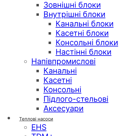
Зовнішні блоки
Внутрішні блоки
Канальні блоки
Касетні блоки
Консольні блоки
Настінні блоки
Напівпромислові
Канальні
Касетні
Консольні
Підлого-стельові
Аксесуари
Теплові насоси
EHS