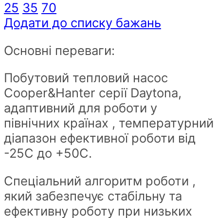
25
35
70
S18FTXD2-
Додати до списку бажань
WP
Wi-
Основні переваги:
Fi
серії
Побутовий тепловий насос
Daytona
Cooper&Hanter серії Daytona,
White
адаптивний для роботи у
на
північних країнах , температурний
50
діапазон ефективної роботи від
квм
-25С до +50С.
quantity
Спеціальний алгоритм роботи ,
який забезпечує стабільну та
ефективну роботу при низьких