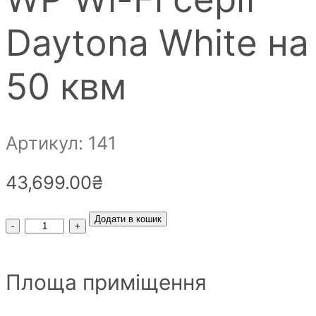
Daytona White на
50 квм
Артикул: 141
43,699.00
₴
Кондиціонер
Додати в кошик
тепловий
насос
Площа приміщення
Cooper&Hanter
CH-