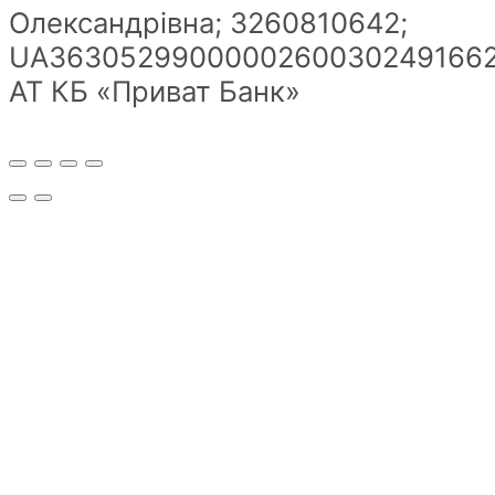
Олександрівна; 3260810642;
UA36305299000002600302491662
АТ КБ «Приват Банк»