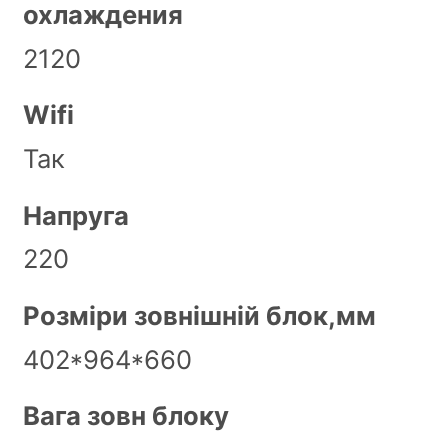
охлаждения
2120
Wifi
Так
Напруга
220
Розміри зовнішній блок,мм
402*964*660
Вага зовн блоку