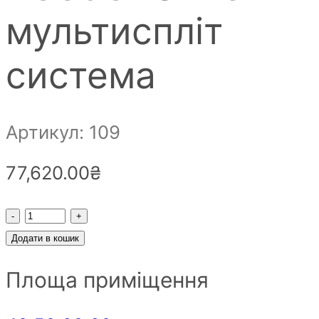
мультиспліт
система
Артикул: 109
77,620.00
₴
Кондиціонер
(зовнішній
Додати в кошик
блок)
Площа приміщення
EWT
Clima