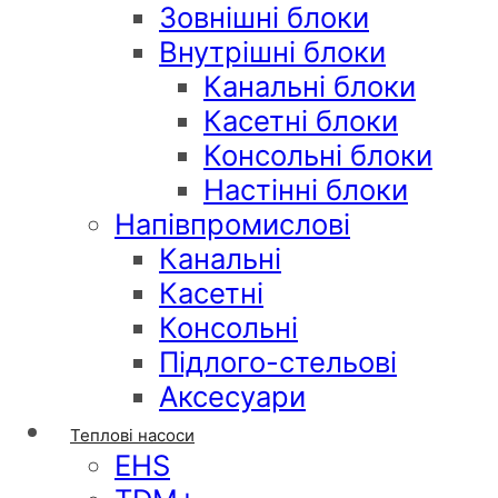
Зовнішні блоки
Внутрішні блоки
Канальні блоки
Касетні блоки
Консольні блоки
Настінні блоки
Напівпромислові
Канальні
Касетні
Консольні
Підлого-стельові
Аксесуари
Теплові насоси
EHS