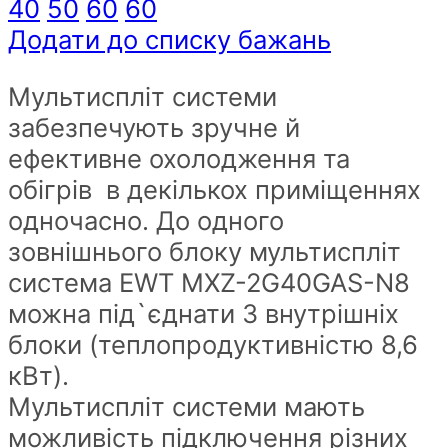
MXZ-
40
50
60
60
4G80GAS-
Додати до списку бажань
N8
Мультиспліт системи
мультиспліт
забезпечують зручне й
система
ефективне охолодження та
quantity
обігрів в декількох приміщеннях
одночасно. До одного
зовнішнього блоку мультиспліт
система EWT MXZ-2G40GAS-N8
можна під`єднати 3 внутрішніх
блоки (теплопродуктивністю 8,6
кВт).
Мультиспліт системи мають
можливість підключення різних