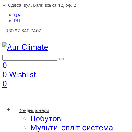
м. Одеса, вул. Балківська 42, оф. 2
UA
RU
+380 97 640 7407
0
0
Wishlist
0
Кондиціонери
Побутові
Мульти-спліт система