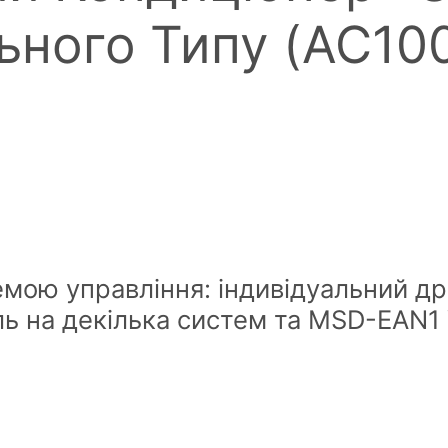
ьного Типу (AC10
ою управління: індивідуальний др
ь на декілька систем та MSD-EAN1 