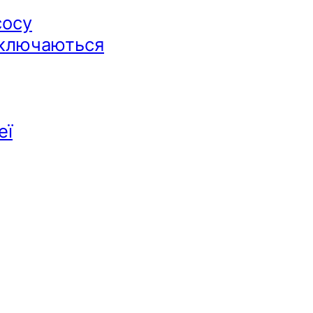
сосу
дключаються
еї