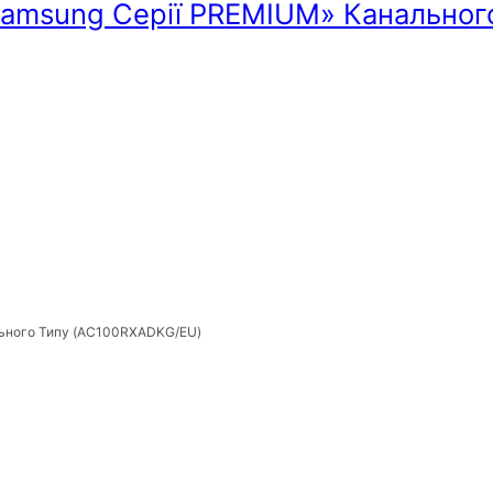
Samsung Серії PREMIUM» Канальног
льного Типу (AC100RXADKG/EU)