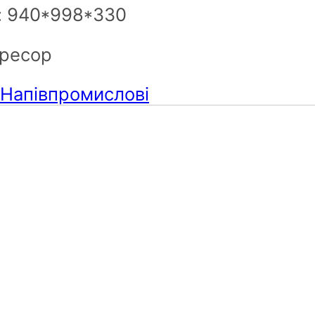
): 940*998*330
пресор
Напівпромислові