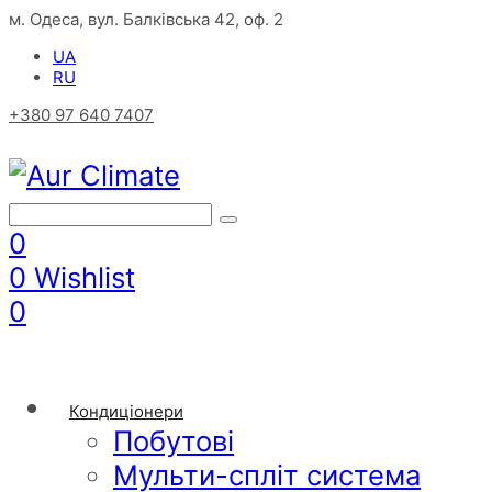
м. Одеса, вул. Балківська 42, оф. 2
UA
RU
+380 97 640 7407
0
0
Wishlist
0
Кондиціонери
Побутові
Мульти-спліт система