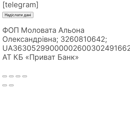
[telegram]
ФОП Моловата Альона
Олександрівна; 3260810642;
UA36305299000002600302491662
АТ КБ «Приват Банк»