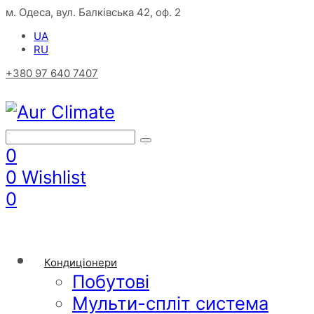
м. Одеса, вул. Балківська 42, оф. 2
UA
RU
+380 97 640 7407
0
0
Wishlist
0
Кондиціонери
Побутові
Мульти-спліт система