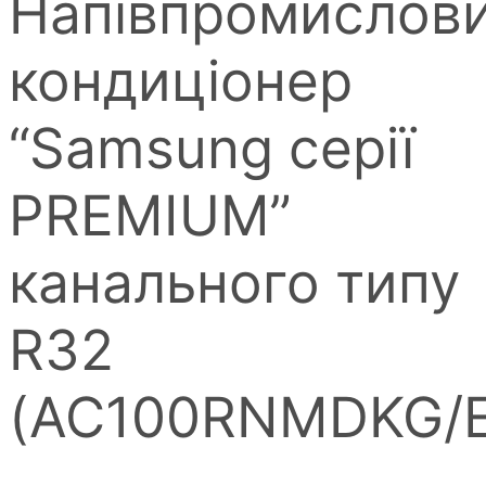
Напівпромислов
кондиціонер
“Samsung серії
PREMIUM”
канального типу
R32
(AC100RNMDKG/