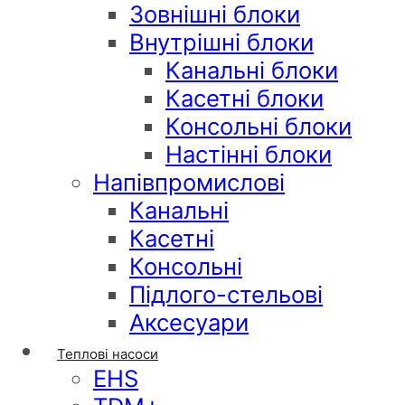
Зовнішні блоки
Внутрішні блоки
Канальні блоки
Касетні блоки
Консольні блоки
Настінні блоки
Напівпромислові
Канальні
Касетні
Консольні
Підлого-стельові
Аксесуари
Теплові насоси
EHS