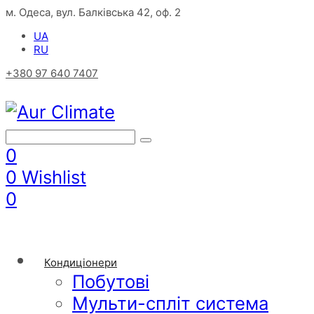
м. Одеса, вул. Балківська 42, оф. 2
UA
RU
+380 97 640 7407
0
0
Wishlist
0
Кондиціонери
Побутові
Мульти-спліт система