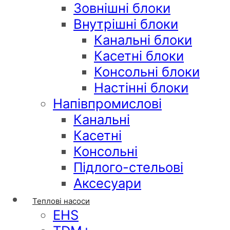
Зовнішні блоки
Внутрішні блоки
Канальні блоки
Касетні блоки
Консольні блоки
Настінні блоки
Напівпромислові
Канальні
Касетні
Консольні
Підлого-стельові
Аксесуари
Теплові насоси
EHS