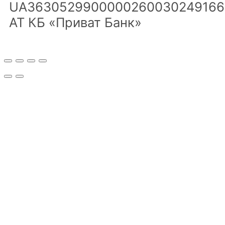
UA3630529900000260030249166
АТ КБ «Приват Банк»