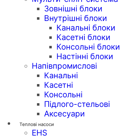
Зовнішні блоки
Внутрішні блоки
Канальні блоки
Касетні блоки
Консольні блоки
Настінні блоки
Напівпромислові
Канальні
Касетні
Консольні
Підлого-стельові
Аксесуари
Теплові насоси
EHS