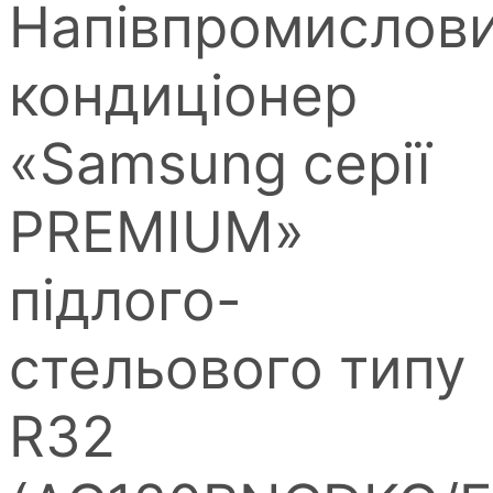
Напівпромислов
кондиціонер
«Samsung серії
PREMIUM»
пiдлого-
стельового типу
R32