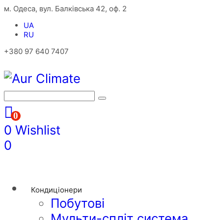
м. Одеса, вул. Балківська 42, оф. 2
UA
RU
+380 97 640 7407
0
0
Wishlist
0
Кондиціонери
Побутові
Мульти-спліт система