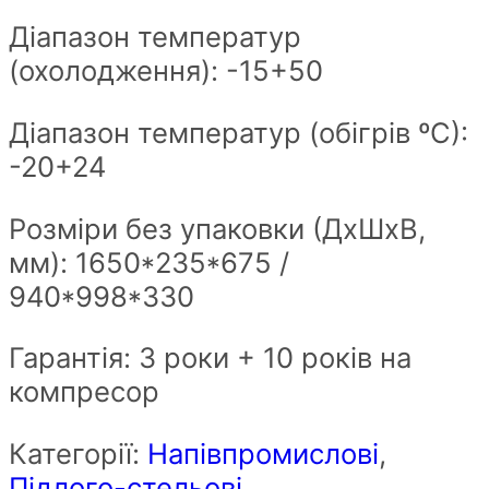
Діапазон температур
(охолодження): -15+50
Діапазон температур (обігрів ºС):
-20+24
Розміри без упаковки (ДхШxВ,
мм): 1650*235*675 /
940*998*330
Гарантія: 3 роки + 10 років на
компресор
Категорії:
Напівпромислові
,
Підлого-стельові