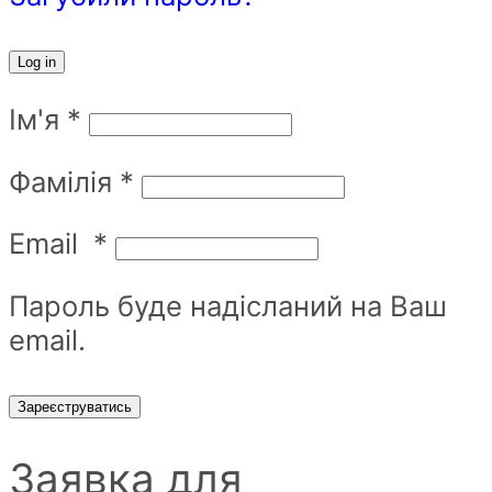
Log in
Ім'я
*
Фамілія
*
Email
*
Пароль буде надісланий на Ваш
email.
Зареєструватись
Заявка для