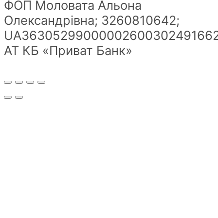
ФОП Моловата Альона
Олександрівна; 3260810642;
UA36305299000002600302491662
АТ КБ «Приват Банк»