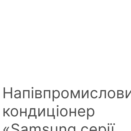
Напівпромислов
кондиціонер
«Samsung серії