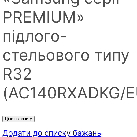
PREMIUM»
пiдлого-
стельового типу
R32
(AC140RXADKG/E
Ціна по запиту
Додати до списку бажань