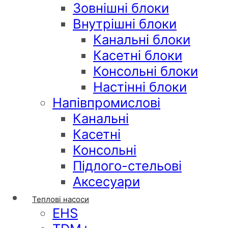
Зовнішні блоки
Внутрішні блоки
Канальні блоки
Касетні блоки
Консольні блоки
Настінні блоки
Напівпромислові
Канальні
Касетні
Консольні
Підлого-стельові
Аксесуари
Теплові насоси
EHS