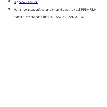
Підлого-стельові
Напівпромисловий кондиціонер «Samsung серії PREMIUM»
пiдлого-стельового типу R32 (AC140RXADKG/EU)