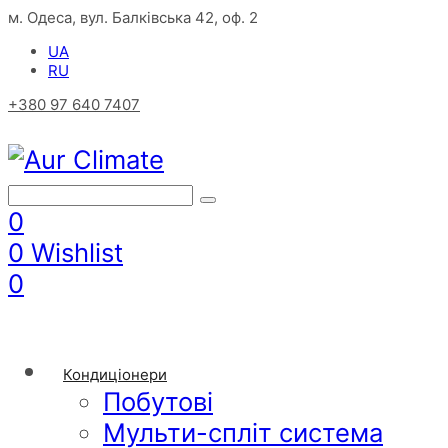
м. Одеса, вул. Балківська 42, оф. 2
UA
RU
+380 97 640 7407
0
0
Wishlist
0
Кондиціонери
Побутові
Мульти-спліт система