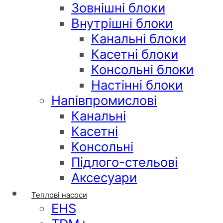
Зовнішні блоки
Внутрішні блоки
Канальні блоки
Касетні блоки
Консольні блоки
Настінні блоки
Напівпромислові
Канальні
Касетні
Консольні
Підлого-стельові
Аксесуари
Теплові насоси
EHS