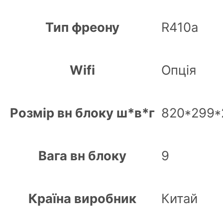
Тип фреону
R410a
Wifi
Опція
Розмір вн блоку ш*в*г
820*299*
Вага вн блоку
9
Країна виробник
Китай