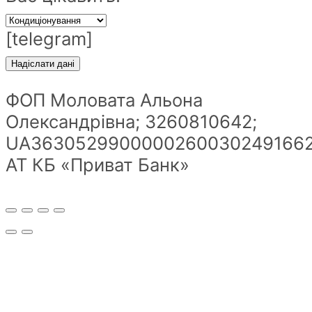
[telegram]
ФОП Моловата Альона
Олександрівна; 3260810642;
UA36305299000002600302491662
АТ КБ «Приват Банк»