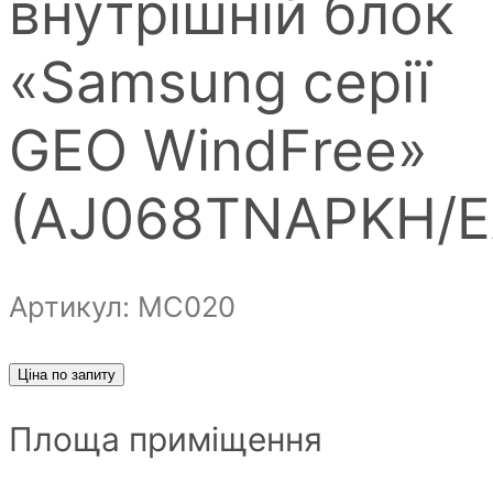
внутрішній блок
«Samsung серії
GEO WindFree»
(AJ068TNAPKH/E
Артикул: MC020
Ціна по запиту
Площа приміщення