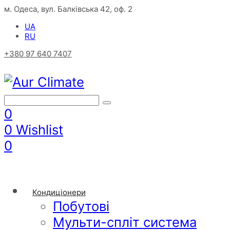
м. Одеса, вул. Балківська 42, оф. 2
UA
RU
+380 97 640 7407
0
0
Wishlist
0
Кондиціонери
Побутові
Мульти-спліт система