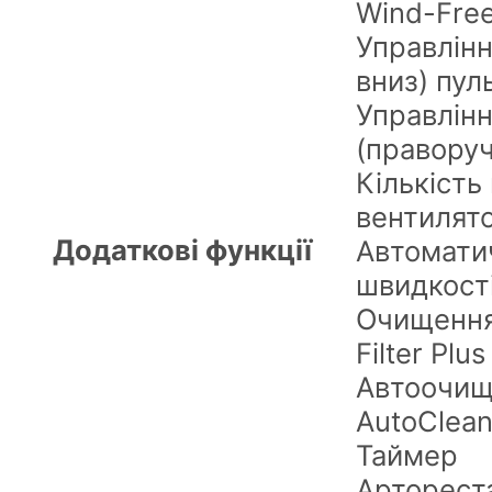
Wind-Fre
Управлінн
вниз) пул
Управлін
(праворуч
Кількість
вентилято
Додаткові функції
Автомати
швидкост
Очищення
Filter Plus
Автоочищ
AutoClea
Таймер
Арторест