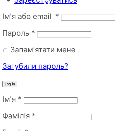
Ім'я або email
*
Пароль
*
Запам'ятати мене
Загубили пароль?
Log in
Ім'я
*
Фамілія
*