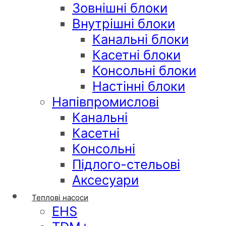
Зовнішні блоки
Внутрішні блоки
Канальні блоки
Касетні блоки
Консольні блоки
Настінні блоки
Напівпромислові
Канальні
Касетні
Консольні
Підлого-стельові
Аксесуари
Теплові насоси
EHS