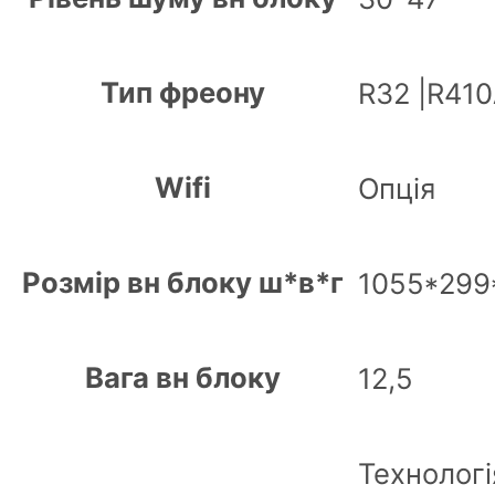
Тип фреону
R32 |R41
Wifi
Опція
Розмір вн блоку ш*в*г
1055*299
Вага вн блоку
12,5
Технолог