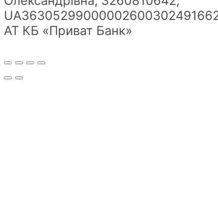
Олександрівна; 3260810642;
UA36305299000002600302491662
АТ КБ «Приват Банк»