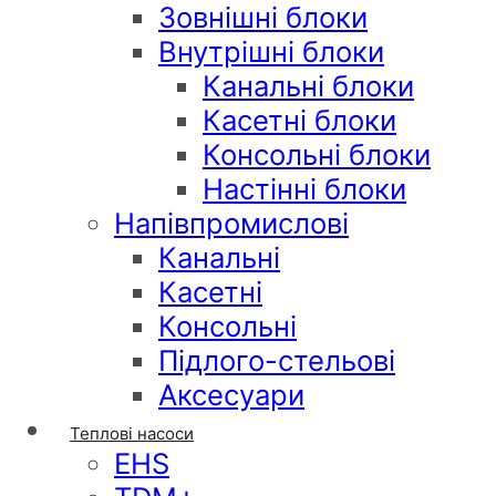
Зовнішні блоки
Внутрішні блоки
Канальні блоки
Касетні блоки
Консольні блоки
Настінні блоки
Напівпромислові
Канальні
Касетні
Консольні
Підлого-стельові
Аксесуари
Теплові насоси
EHS