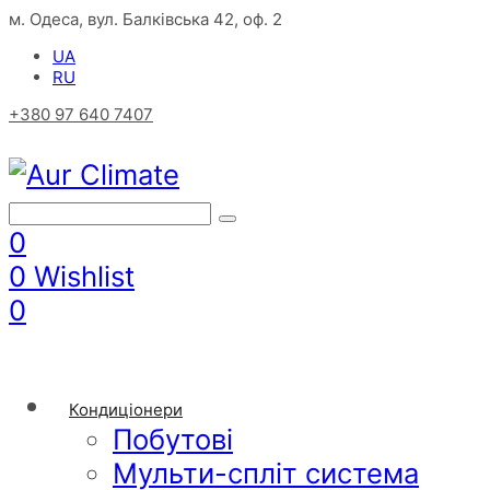
м. Одеса, вул. Балківська 42, оф. 2
UA
RU
+380 97 640 7407
0
0
Wishlist
0
Кондиціонери
Побутові
Мульти-спліт система