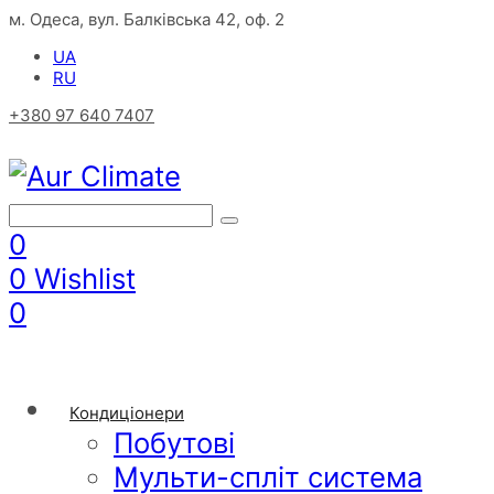
м. Одеса, вул. Балківська 42, оф. 2
UA
RU
+380 97 640 7407
0
0
Wishlist
0
Кондиціонери
Побутові
Мульти-спліт система