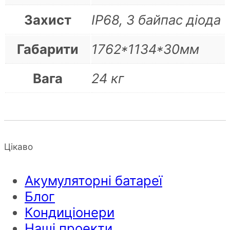
Захист
IP68, 3 байпас діода
Габарити
1762*1134*30мм
Вага
24 кг
Цікаво
Акумуляторні батареї
Блог
Кондиціонери
Наші проекти