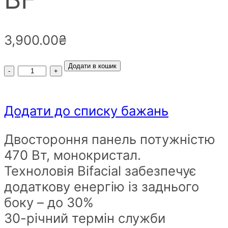
3,900.00
₴
Сонячна
Додати в кошик
панель
Omnispower
Додати до списку бажань
NORDSKA
SERIES
Двостороння панель потужністю
OP470M48-
470 Вт, монокристал.
NT7-
Техноловія Bifacial забезпечує
BF
додаткову енергію із заднього
quantity
боку – до 30%
30-річний термін служби