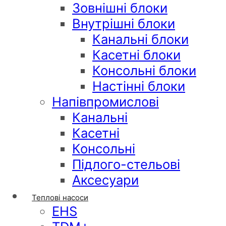
Зовнішні блоки
Внутрішні блоки
Канальні блоки
Касетні блоки
Консольні блоки
Настінні блоки
Напівпромислові
Канальні
Касетні
Консольні
Підлого-стельові
Аксесуари
Теплові насоси
EHS