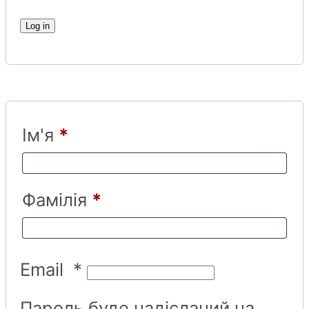
Log in
Ім'я
*
Фамілія
*
Email
*
Пароль буде надісланий на