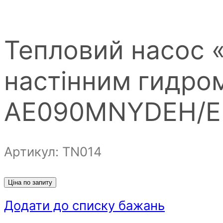
Тепловий насос 
настінним гидр
AE090MNYDEH/E
Артикул: ТN014
Ціна по запиту
Додати до списку бажань