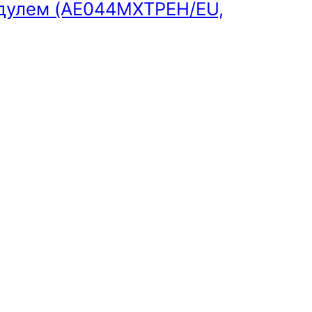
одулем (AE044MXTPEH/EU,