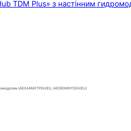
Hub TDM Plus» з настінним гидром
гидромодулем (AE044MXTPEH/EU, AE090MNYDEH/EU)