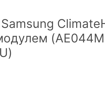
«Samsung Climate
омодулем (AE044M
U)