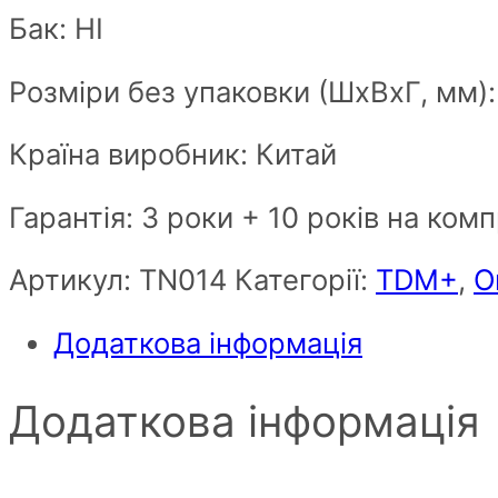
Бак: НІ
Розміри без упаковки (ШxВxГ, мм)
Країна виробник: Китай
Гарантія: 3 роки + 10 років на ком
Артикул:
ТN014
Категорії:
TDM+
,
О
Додаткова інформація
Додаткова інформація