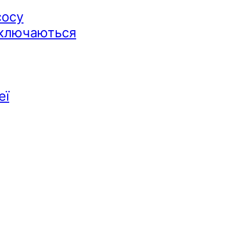
сосу
дключаються
еї