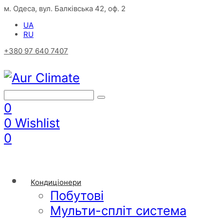
м. Одеса, вул. Балківська 42, оф. 2
UA
RU
+380 97 640 7407
0
0
Wishlist
0
Кондиціонери
Побутові
Мульти-спліт система