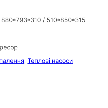
: 880*793*310 / 510*850*315
пресор
палення
,
Теплові насоси