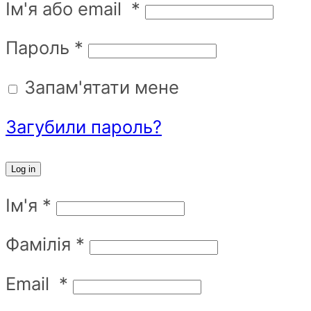
Ім'я або email
*
Пароль
*
Запам'ятати мене
Загубили пароль?
Log in
Ім'я
*
Фамілія
*
Email
*