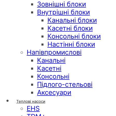
Зовнішні блоки
Внутрішні блоки
Канальні блоки
Касетні блоки
Консольні блоки
Настінні блоки
Напівпромислові
Канальні
Касетні
Консольні
Підлого-стельові
Аксесуари
Теплові насоси
EHS