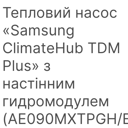
Тепловий насос
«Samsung
ClimateHub TDM
Plus» з
настінним
гидромодулем
(AE090MXTPGH/E