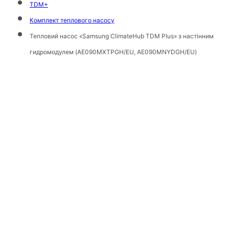
TDM+
Комплект теплового насосу
Тепловий насос «Samsung ClimateHub TDM Plus» з настінним
гидромодулем (AE090MXTPGH/EU, AE090MNYDGH/EU)