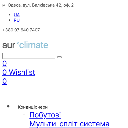
м. Одеса, вул. Балківська 42, оф. 2
UA
RU
+380 97 640 7407
0
0
Wishlist
0
Кондиціонери
Побутові
Мульти-спліт система