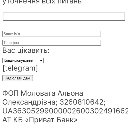
уточнення всіх питань
Вас цікавить:
[telegram]
ФОП Моловата Альона
Олександрівна; 3260810642;
UA36305299000002600302491662
АТ КБ «Приват Банк»