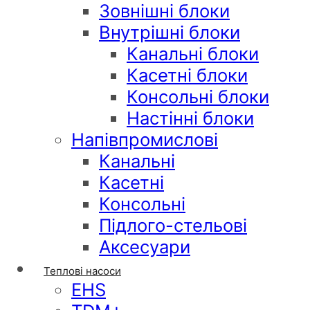
Зовнішні блоки
Внутрішні блоки
Канальні блоки
Касетні блоки
Консольні блоки
Настінні блоки
Напівпромислові
Канальні
Касетні
Консольні
Підлого-стельові
Аксесуари
Теплові насоси
EHS