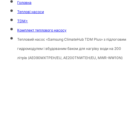
Головна
Теплові насоси
TDM+
Комплект теплового насосу
Тепловий насос «Samsung ClimateHub TDM Plus» з підлоговим
гидромодулем і вбудованим баком для нагріву води на 200
літрів (AE090MXTPEH/EU, AE200TNWTEH/EU, MWR-WW10N)