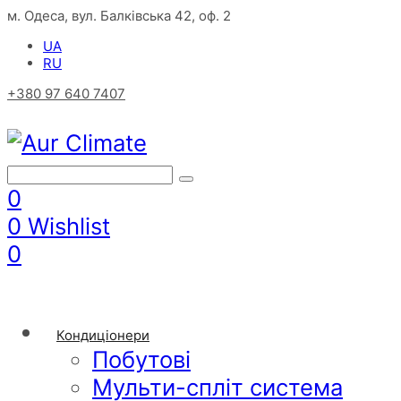
м. Одеса, вул. Балківська 42, оф. 2
UA
RU
+380 97 640 7407
0
0
Wishlist
0
Кондиціонери
Побутові
Мульти-спліт система