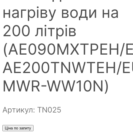
нагріву води на
200 літрів
(AE090MXTPEH/E
AE200TNWTEH/E
MWR-WW10N)
Артикул: ТN025
Ціна по запиту