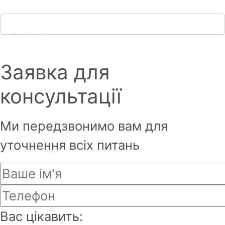
Ім'я
*
Заявка для
консультації
Фамілія
*
Ми передзвонимо вам для
уточнення всіх питань
Email
*
Вас цікавить:
Пароль буде надісланий на Ваш