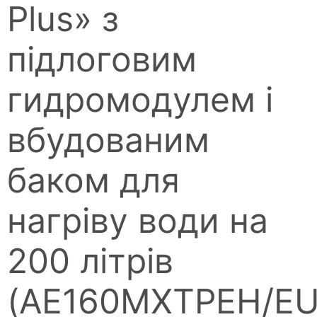
Plus» з
підлоговим
гидромодулем і
вбудованим
баком для
нагріву води на
200 літрів
(AE160MXTPEH/EU