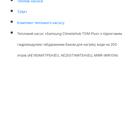
Теплові насоси
TDM+
Комплект теплового насосу
Тепловий насос «Samsung ClimateHub TDM Plus» з підлоговим
гидромодулем і вбудованим баком для нагріву води на 200
літрів (AE160MXTPEH/EU, AE200TNWTEH/EU, MWR-WW10N)