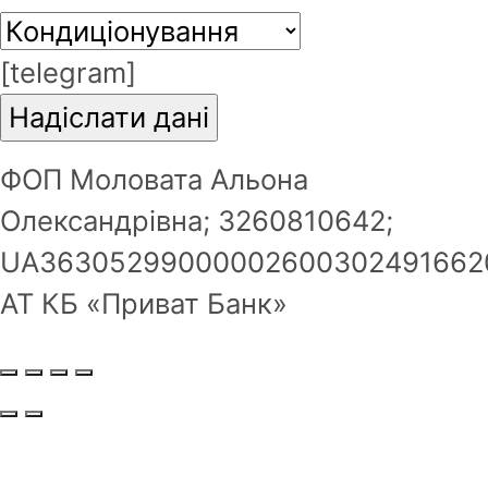
email.
[telegram]
Зареєструватись
ФОП Моловата Альона
Олександрівна; 3260810642;
UA36305299000002600302491662
АТ КБ «Приват Банк»